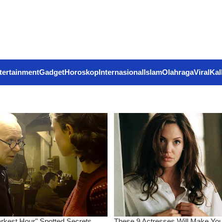
tertainment
Gadget
Horoskop
Internasional
Islam
Olahraga
Viral
Kal