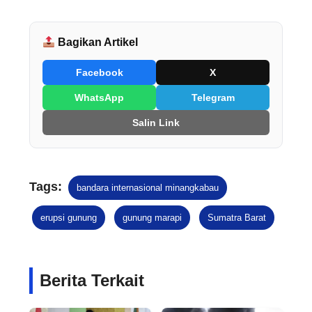
Bagikan Artikel
Facebook
X
WhatsApp
Telegram
Salin Link
Tags:
bandara internasional minangkabau
erupsi gunung
gunung marapi
Sumatra Barat
Berita Terkait