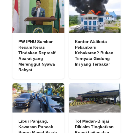
Kantor Walikota
PW IPNU Sumbar
Pekanbaru
Kecam Keras
Kebakaran? Bukan,
Tindakan Represif
Ternyata Gedung
Aparat yang
Ini yang Terbakar
Merenggut Nyawa
Rakyat
Libur Panjang,
Tol Medan-Binjai
Kawasan Puncak
Diklaim Tingkatkan
Bogor Macet Parah
Konektivitas dan