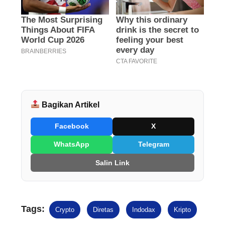
Bagikan Artikel
Facebook
X
WhatsApp
Telegram
Salin Link
Tags:
Crypto
Diretas
Indodax
Kripto