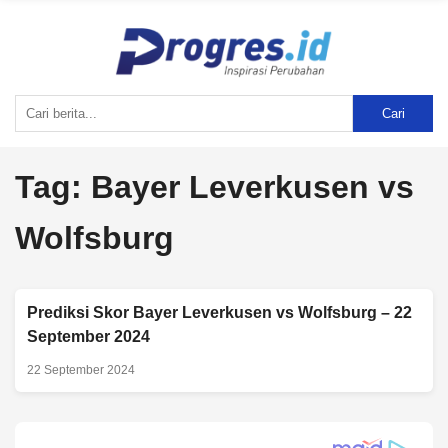
Cari
Tag:
Bayer Leverkusen vs
Wolfsburg
Prediksi Skor Bayer Leverkusen vs Wolfsburg – 22
September 2024
22 September 2024