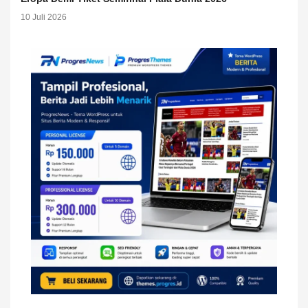
10 Juli 2026