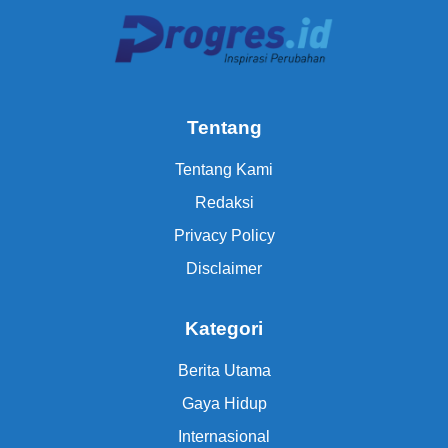
Tentang
Tentang Kami
Redaksi
Privacy Policy
Disclaimer
Kategori
Berita Utama
Gaya Hidup
Internasional