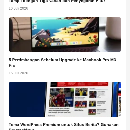
Tampil dengan Tiga Varian dan Penyegaran Fitur
16 Juli 2026
5 Pertimbangan Sebelum Upgrade ke Macbook Pro M3
Pro
15 Juli 2026
Tema WordPress Premium untuk Situs Berita? Gunakan