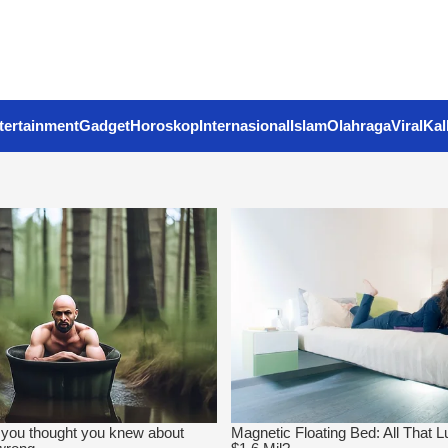
tertainment
Gadget
Horoskop
Internasional
Islam
Olahraga
Viral
Kal