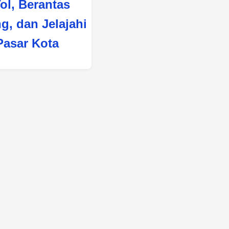
ol, Berantas
g, dan Jelajahi
Pasar Kota