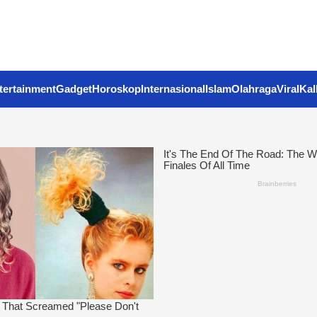
tertainment
Gadget
Horoskop
Internasional
Islam
Olahraga
Viral
Kal