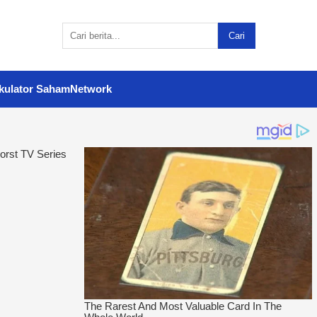
Cari
kulator Saham
Network