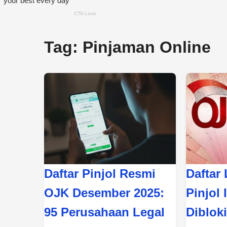
Tag:
Pinjaman Online
Daftar Pinjol Resmi
Daftar
OJK Desember 2025:
Pinjol 
95 Perusahaan Legal
Diblok