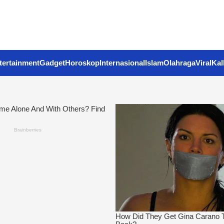
tertainment
Gadget
Horoskop
Internasional
Islam
Olahraga
Viral
Kal