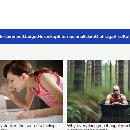
tertainment
Gadget
Horoskop
Internasional
Islam
Olahraga
Viral
Kal