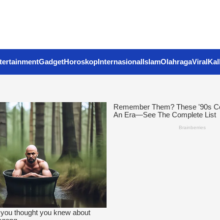
tertainment
Gadget
Horoskop
Internasional
Islam
Olahraga
Viral
Kal