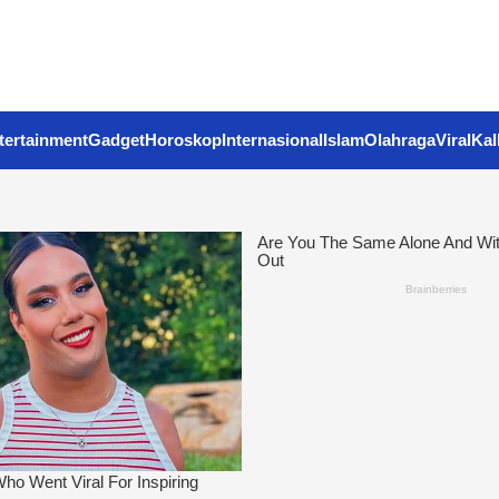
tertainment
Gadget
Horoskop
Internasional
Islam
Olahraga
Viral
Kal