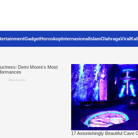
tertainment
Gadget
Horoskop
Internasional
Islam
Olahraga
Viral
Kal