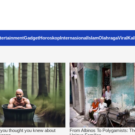
tertainment
Gadget
Horoskop
Internasional
Islam
Olahraga
Viral
Kal