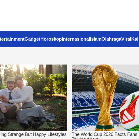
tertainment
Gadget
Horoskop
Internasional
Islam
Olahraga
Viral
Kal