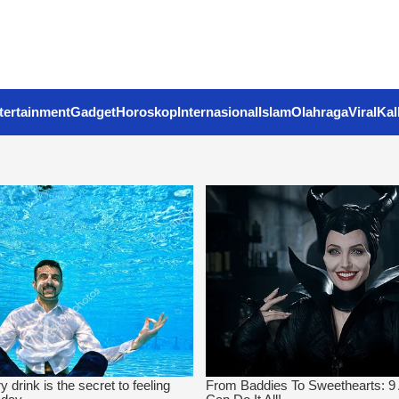
tertainment
Gadget
Horoskop
Internasional
Islam
Olahraga
Viral
Kal