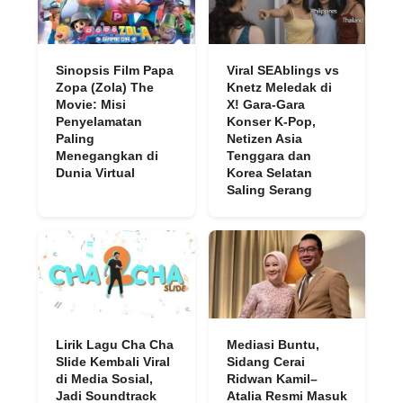
Sinopsis Film Papa
Viral SEAblings vs
Zopa (Zola) The
Knetz Meledak di
Movie: Misi
X! Gara-Gara
Penyelamatan
Konser K-Pop,
Paling
Netizen Asia
Menegangkan di
Tenggara dan
Dunia Virtual
Korea Selatan
Saling Serang
Lirik Lagu Cha Cha
Mediasi Buntu,
Slide Kembali Viral
Sidang Cerai
di Media Sosial,
Ridwan Kamil–
Jadi Soundtrack
Atalia Resmi Masuk