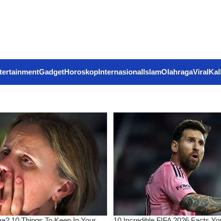
tertainment
Gadget
Horoskop
Internasional
Islam
Olahraga
Viral
Kal