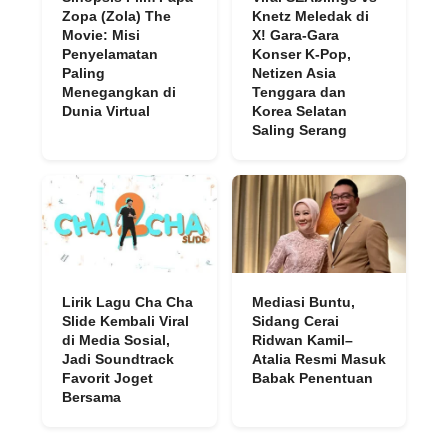
Zopa (Zola) The
Knetz Meledak di
Movie: Misi
X! Gara-Gara
Penyelamatan
Konser K-Pop,
Paling
Netizen Asia
Menegangkan di
Tenggara dan
Dunia Virtual
Korea Selatan
Saling Serang
Lirik Lagu Cha Cha
Mediasi Buntu,
Slide Kembali Viral
Sidang Cerai
di Media Sosial,
Ridwan Kamil–
Jadi Soundtrack
Atalia Resmi Masuk
Favorit Joget
Babak Penentuan
Bersama