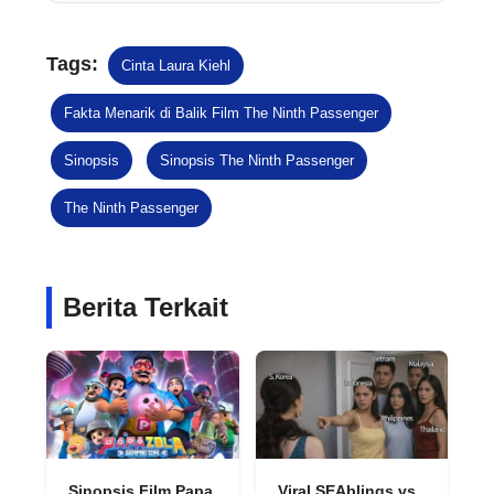
Tags:
Cinta Laura Kiehl
Fakta Menarik di Balik Film The Ninth Passenger
Sinopsis
Sinopsis The Ninth Passenger
The Ninth Passenger
Berita Terkait
Sinopsis Film Papa
Viral SEAblings vs