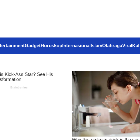
tertainment
Gadget
Horoskop
Internasional
Islam
Olahraga
Viral
Kal