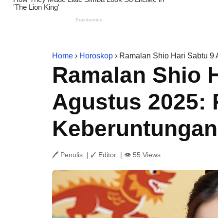
Home
›
Horoskop
› Ramalan Shio Hari Sabtu 9 A
Ramalan Shio H
Agustus 2025: R
Keberuntungan 
🖊 Penulis:
|
✓ Editor:
|
👁 55 Views