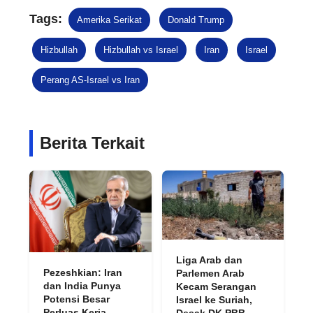
Tags:
Amerika Serikat
Donald Trump
Hizbullah
Hizbullah vs Israel
Iran
Israel
Perang AS-Israel vs Iran
Berita Terkait
Liga Arab dan
Pezeshkian: Iran
Parlemen Arab
dan India Punya
Kecam Serangan
Potensi Besar
Israel ke Suriah,
Perluas Kerja
Desak DK PBB