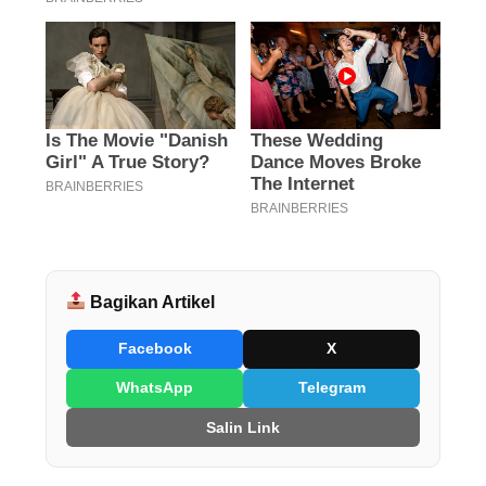
Bagikan Artikel
Facebook
X
WhatsApp
Telegram
Salin Link