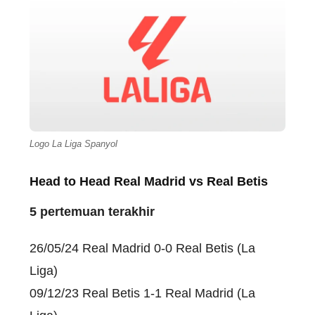
Logo La Liga Spanyol
Head to Head Real Madrid vs Real Betis
5 pertemuan terakhir
26/05/24 Real Madrid 0-0 Real Betis (La
Liga)
09/12/23 Real Betis 1-1 Real Madrid (La