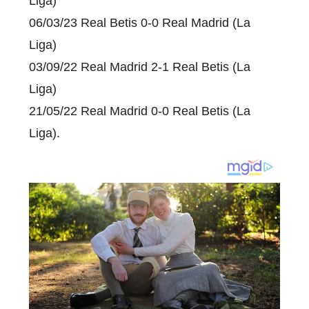
Liga)
06/03/23 Real Betis 0-0 Real Madrid (La
Liga)
03/09/22 Real Madrid 2-1 Real Betis (La
Liga)
21/05/22 Real Madrid 0-0 Real Betis (La
Liga).