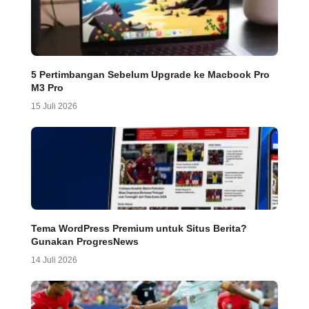
5 Pertimbangan Sebelum Upgrade ke Macbook Pro
M3 Pro
15 Juli 2026
Tema WordPress Premium untuk Situs Berita?
Gunakan ProgresNews
14 Juli 2026