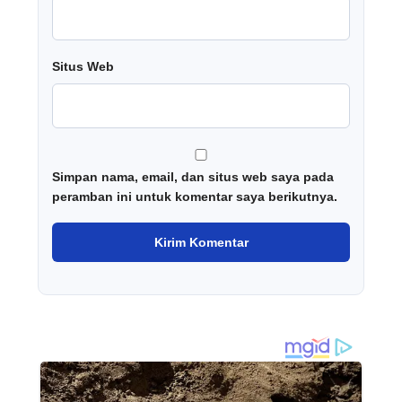
Situs Web
Simpan nama, email, dan situs web saya pada
peramban ini untuk komentar saya berikutnya.