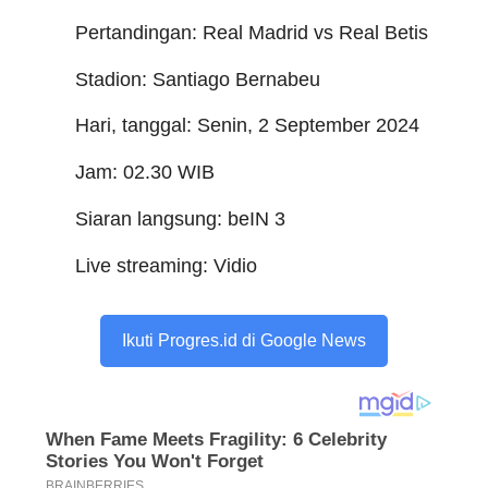
Pertandingan: Real Madrid vs Real Betis
Stadion: Santiago Bernabeu
Hari, tanggal: Senin, 2 September 2024
Jam: 02.30 WIB
Siaran langsung: beIN 3
Live streaming: Vidio
Ikuti Progres.id di Google News