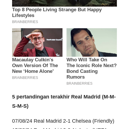
5 pertandingan terakhir Real Madrid (M-M-
S-M-S)
07/08/24 Real Madrid 2-1 Chelsea (Friendly)