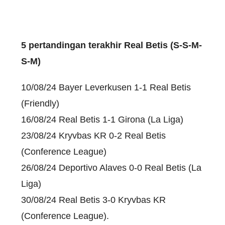
5 pertandingan terakhir Real Betis (S-S-M-
S-M)
10/08/24 Bayer Leverkusen 1-1 Real Betis
(Friendly)
16/08/24 Real Betis 1-1 Girona (La Liga)
23/08/24 Kryvbas KR 0-2 Real Betis
(Conference League)
26/08/24 Deportivo Alaves 0-0 Real Betis (La
Liga)
30/08/24 Real Betis 3-0 Kryvbas KR
(Conference League).