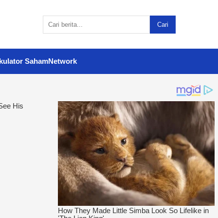
Cari
kulator Saham
Network