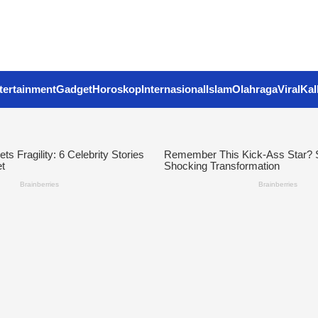
tertainment
Gadget
Horoskop
Internasional
Islam
Olahraga
Viral
Kal