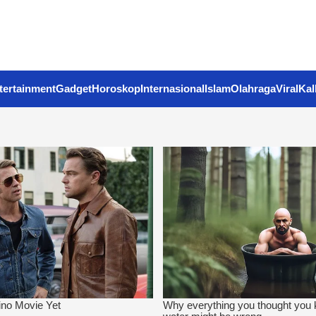
tertainment
Gadget
Horoskop
Internasional
Islam
Olahraga
Viral
Kal