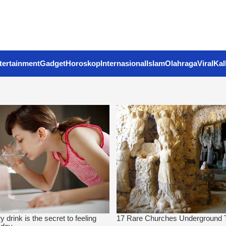
tertainment
Gadget
Horoskop
Internasional
Islam
Olahraga
Viral
Kal