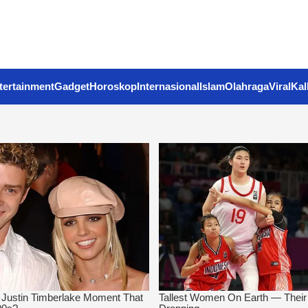
tertainment
Gadget
Horoskop
Internasional
Islam
Olahraga
Viral
Kal