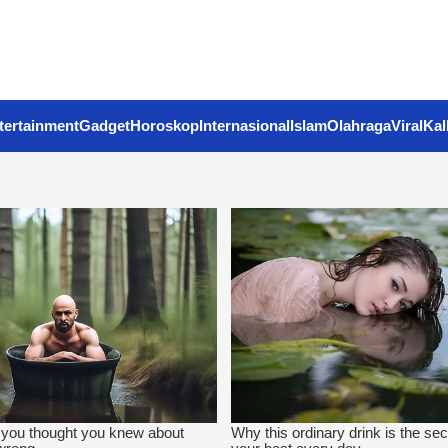
tertainment
Gadget
Horoskop
Internasional
Islam
Olahraga
Viral
Kal