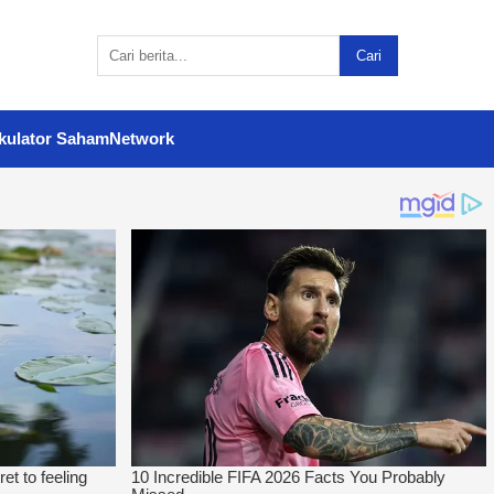
Cari
kulator Saham
Network