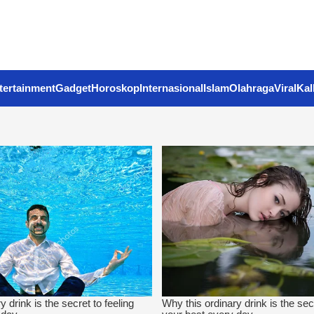
tertainment
Gadget
Horoskop
Internasional
Islam
Olahraga
Viral
Kal