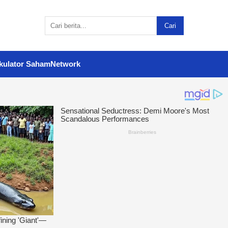
Cari
kulator Saham
Network