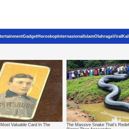
tertainment
Gadget
Horoskop
Internasional
Islam
Olahraga
Viral
Kal