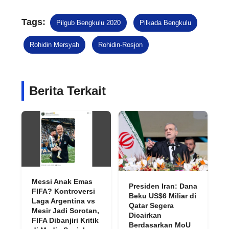
Tags:
Pilgub Bengkulu 2020
Pilkada Bengkulu
Rohidin Mersyah
Rohidin-Rosjon
Berita Terkait
Messi Anak Emas
Presiden Iran: Dana
FIFA? Kontroversi
Beku US$6 Miliar di
Laga Argentina vs
Qatar Segera
Mesir Jadi Sorotan,
Dicairkan
FIFA Dibanjiri Kritik
Berdasarkan MoU