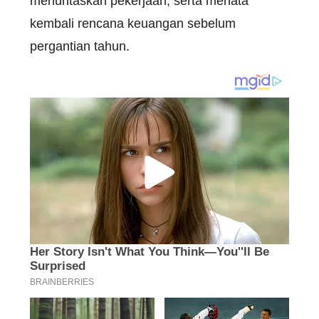
menuntaskan
pekerjaan
,
serta
menata
kembali
rencana
keuangan
sebelum
pergantian
tahun
.