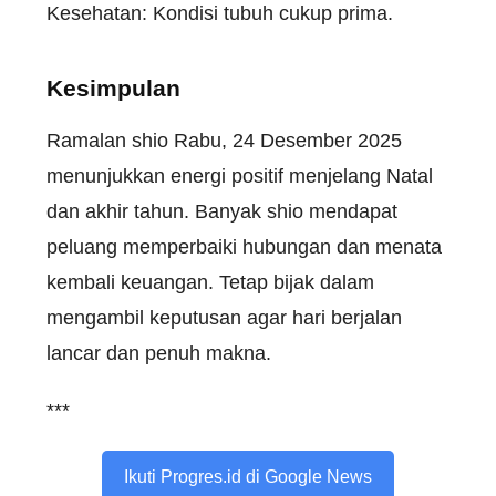
Kesehatan:
Kondisi
tubuh
cukup
prima.
Kesimpulan
Ramalan
shio
Rabu, 24
Desember
2025
menunjukkan
energi
positif
menjelang
Natal
dan
akhir
tahun
. Banyak
shio
mendapat
peluang
memperbaiki
hubungan
dan
menata
kembali
keuangan
.
Tetap
bijak
dalam
mengambil
keputusan
agar
hari
berjalan
lancar
dan
penuh
makna
.
***
Ikuti Progres.id di Google News