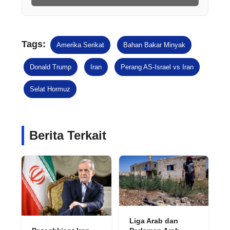
Tags:
Amerika Serikat
Bahan Bakar Minyak
Donald Trump
Iran
Perang AS-Israel vs Iran
Selat Hormuz
Berita Terkait
Liga Arab dan