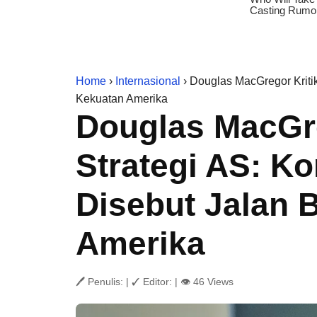
Home
›
Internasional
› Douglas MacGregor Kritik
Kekuatan Amerika
Douglas MacGre
Strategi AS: Kon
Disebut Jalan 
Amerika
🖊 Penulis:
|
✓ Editor:
|
👁 46 Views