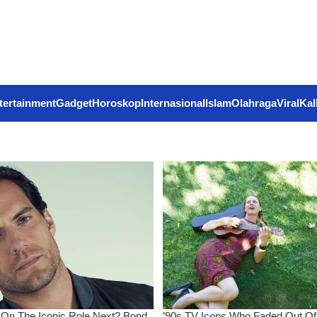
tertainment
Gadget
Horoskop
Internasional
Islam
Olahraga
Viral
Kal