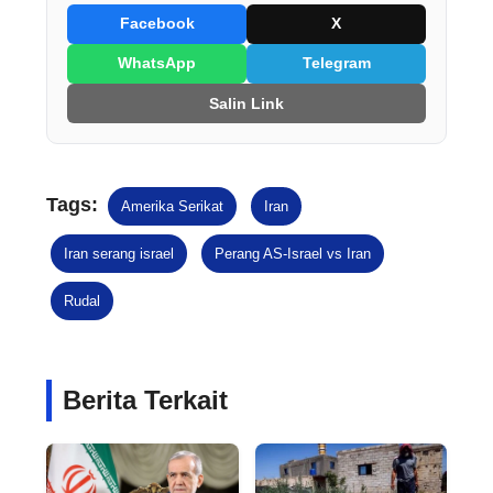
Facebook
X
WhatsApp
Telegram
Salin Link
Tags:
Amerika Serikat
Iran
Iran serang israel
Perang AS-Israel vs Iran
Rudal
Berita Terkait