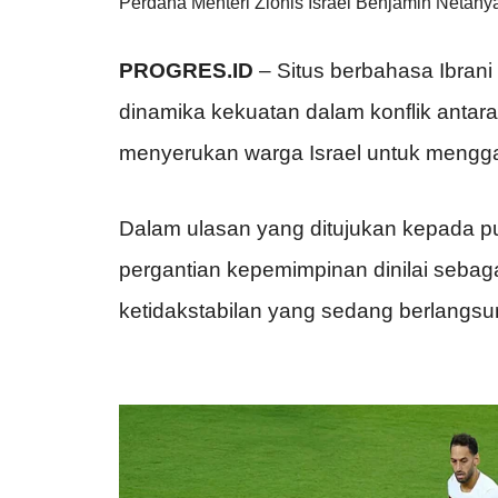
Perdana Menteri Zionis Israel Benjamin Netanya
PROGRES.ID
– Situs berbahasa Ibran
dinamika kekuatan dalam konflik antara 
menyerukan warga Israel untuk mengga
Dalam ulasan yang ditujukan kepada pu
pergantian kepemimpinan dinilai sebag
ketidakstabilan yang sedang berlangsu