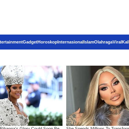
tertainment
Gadget
Horoskop
Internasional
Islam
Olahraga
Viral
Kal