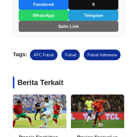
Facebook
X
WhatsApp
Telegram
Salin Link
Tags:
AFC Futsal
Futsal
Futsal Indonesia
Berita Terkait
Prancis Singkirkan
Preview Spanyol vs