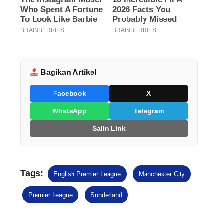
Bagikan Artikel
Facebook
X
WhatsApp
Telegram
Salin Link
Tags:
English Premier League
Manchester City
Premier League
Sunderland