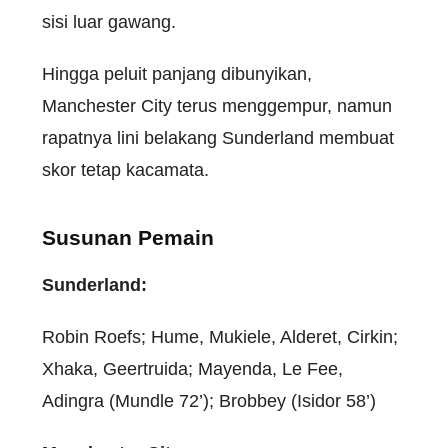
sisi luar gawang.
Hingga peluit panjang dibunyikan,
Manchester City terus menggempur, namun
rapatnya lini belakang Sunderland membuat
skor tetap kacamata.
Susunan Pemain
Sunderland:
Robin Roefs; Hume, Mukiele, Alderet, Cirkin;
Xhaka, Geertruida; Mayenda, Le Fee,
Adingra (Mundle 72’); Brobbey (Isidor 58’)