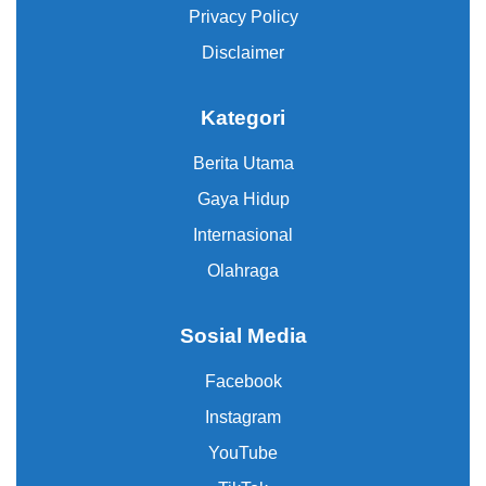
Privacy Policy
Disclaimer
Kategori
Berita Utama
Gaya Hidup
Internasional
Olahraga
Sosial Media
Facebook
Instagram
YouTube