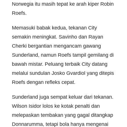
Norwegia itu masih tepat ke arah kiper Robin
Roefs.
Memasuki babak kedua, tekanan City
semakin meningkat. Savinho dan Rayan
Cherki bergantian mengancam gawang
Sunderland, namun Roefs tampil gemilang di
bawah mistar. Peluang terbaik City datang
melalui sundulan Josko Gvardiol yang ditepis
Roefs dengan refleks cepat.
Sunderland juga sempat keluar dari tekanan.
Wilson Isidor lolos ke kotak penalti dan
melepaskan tembakan yang gagal ditangkap
Donnarumma, tetapi bola hanya mengenai