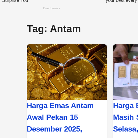
Tag:
Antam
Harga Emas Antam
Harga
Awal Pekan 15
Masih 
Desember 2025,
Selasa