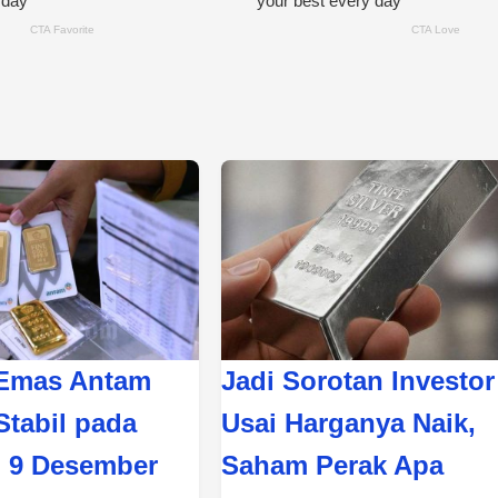
 Emas Antam
Jadi Sorotan Investor
Stabil pada
Usai Harganya Naik,
, 9 Desember
Saham Perak Apa