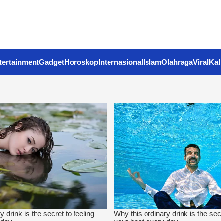
tertainment
Gadget
Horoskop
Internasional
Islam
Olahraga
Viral
Kal