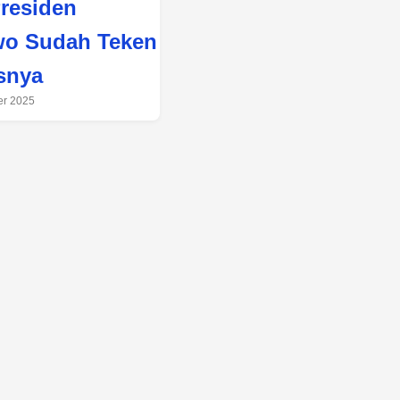
Presiden
wo Sudah Teken
snya
er 2025