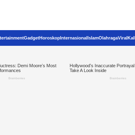
tertainment
Gadget
Horoskop
Internasional
Islam
Olahraga
Viral
Kal