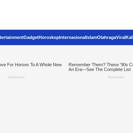
tertainment
Gadget
Horoskop
Internasional
Islam
Olahraga
Viral
Kal