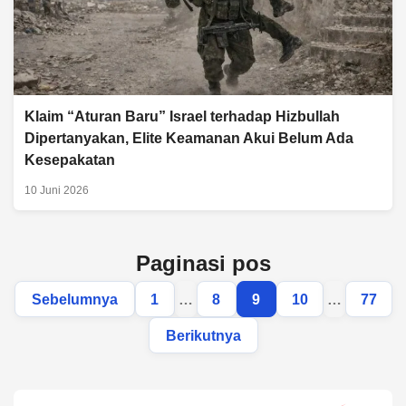
Klaim “Aturan Baru” Israel terhadap Hizbullah
Dipertanyakan, Elite Keamanan Akui Belum Ada
Kesepakatan
10 Juni 2026
Paginasi pos
Sebelumnya
1
…
8
9
10
…
77
Berikutnya