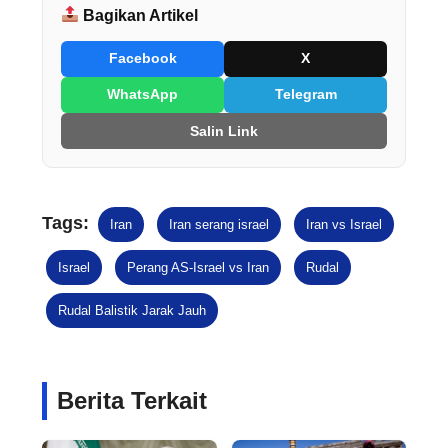
Bagikan Artikel
Facebook
X
WhatsApp
Telegram
Salin Link
Tags:
Iran
Iran serang israel
Iran vs Israel
Israel
Perang AS-Israel vs Iran
Rudal
Rudal Balistik Jarak Jauh
Berita Terkait