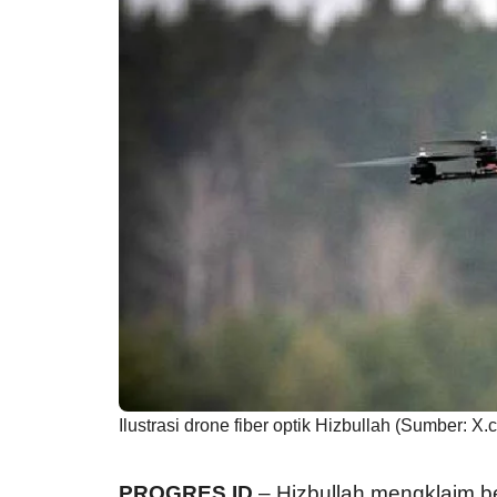
Ilustrasi drone fiber optik Hizbullah (Sumber: X.
PROGRES.ID
– Hizbullah mengklaim be