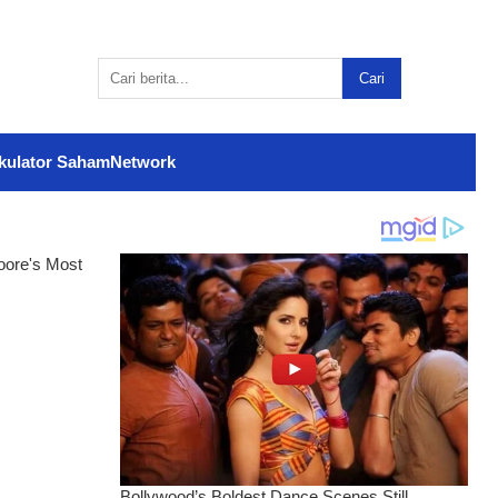
Cari
kulator Saham
Network