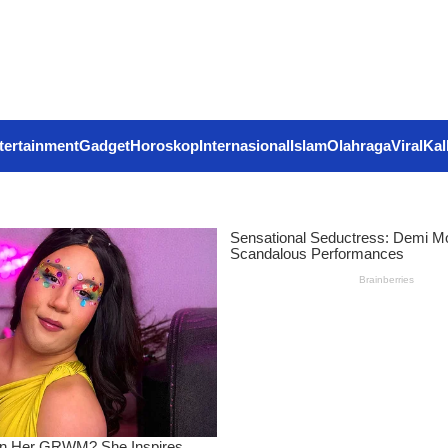
tertainment
Gadget
Horoskop
Internasional
Islam
Olahraga
Viral
Kal