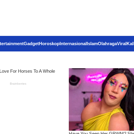
tertainment
Gadget
Horoskop
Internasional
Islam
Olahraga
Viral
Kal