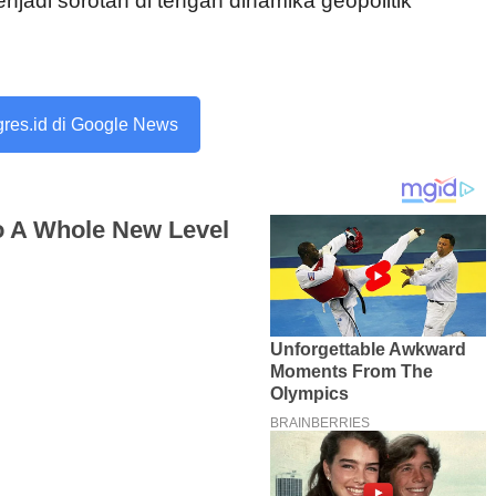
menjadi sorotan di tengah dinamika geopolitik
ogres.id di Google News