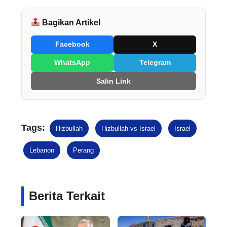
Bagikan Artikel
Facebook
X
WhatsApp
Telegram
Salin Link
Tags:
Hizbullah
Hizbullah vs Israel
Israel
Lebanon
Perang
Berita Terkait