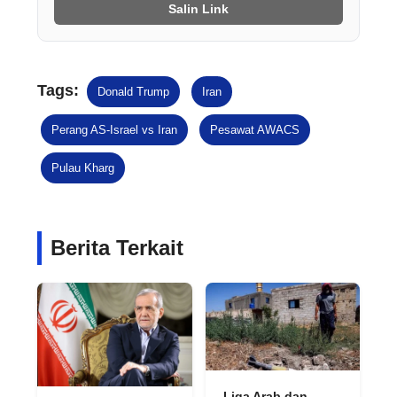
Salin Link
Tags:
Donald Trump
Iran
Perang AS-Israel vs Iran
Pesawat AWACS
Pulau Kharg
Berita Terkait
Liga Arab dan