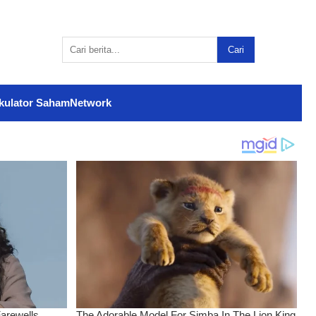
Cari
kulator Saham
Network