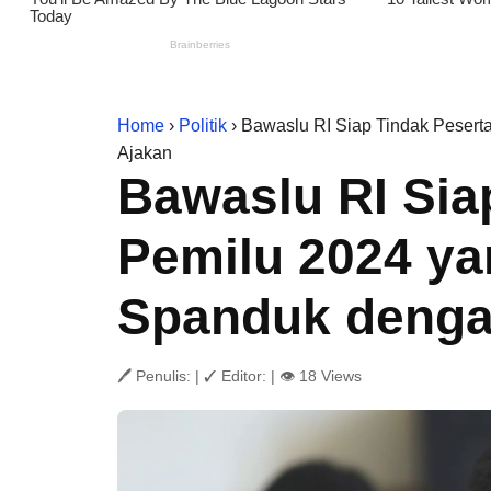
Home
›
Politik
› Bawaslu RI Siap Tindak Peser
Ajakan
Bawaslu RI Sia
Pemilu 2024 y
Spanduk denga
🖊 Penulis:
|
✓ Editor:
|
👁 18 Views