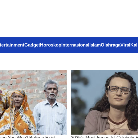
tertainment
Gadget
Horoskop
Internasional
Islam
Olahraga
Viral
Kal