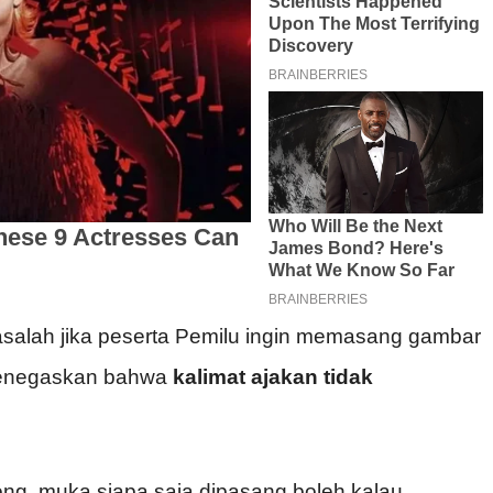
salah jika peserta Pemilu ingin memasang gambar
menegaskan bahwa
kalimat ajakan tidak
g, muka siapa saja dipasang boleh kalau