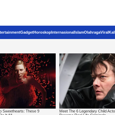
tertainment
Gadget
Horoskop
Internasional
Islam
Olahraga
Viral
Kal