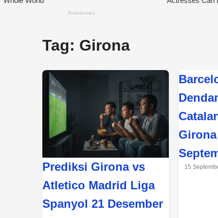
Tag:
Girona
Barcel
Dendam
Catala
Girona
Septem
Prediksi Girona vs
15 Septemb
Atletico Madrid Liga
Spanyol 21 Desember