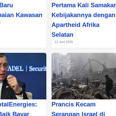
Baru
Pertama Kali Samaka
maian Kawasan
Kebijakannya dengan
6
Apartheid Afrika
Selatan
12 Juni 2026
talEnergies:
Prancis Kecam
Baik Bayar
Serangan Israel di