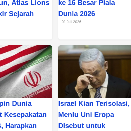
un, Atlas Lions
ke 16 Besar Piala
kir Sejarah
Dunia 2026
01 Juli 2026
in Dunia
Israel Kian Terisolasi,
 Kesepakatan
Menlu Uni Eropa
S, Harapkan
Disebut untuk