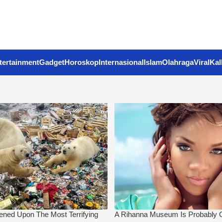
tertainment
Gadget
Horoskop
Internasional
Islam
Olahraga
Viral
Kal