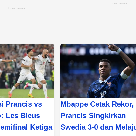
i Prancis vs
Mbappe Cetak Rekor,
: Les Bleus
Prancis Singkirkan
emifinal Ketiga
Swedia 3-0 dan Melaj