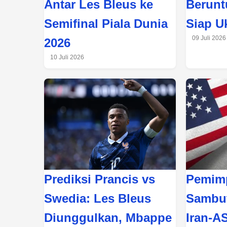
Antar Les Bleus ke
Berunt
Semifinal Piala Dunia
Siap U
09 Juli 2026
2026
10 Juli 2026
Prediksi Prancis vs
Pemimp
Swedia: Les Bleus
Sambut
Diunggulkan, Mbappe
Iran-A