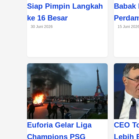
Siap Pimpin Langkah
Babak 
ke 16 Besar
Perda
30 Juni 2026
15 Juni 202
Euforia Gelar Liga
CEO To
Champions PSG
Lebih 