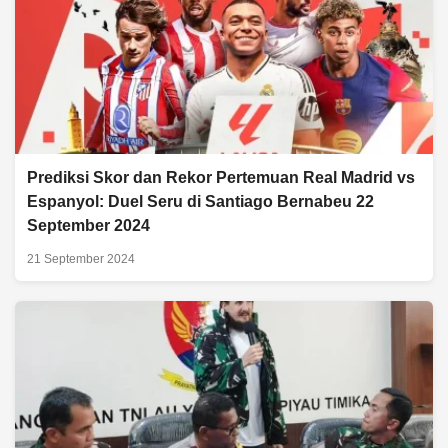
Prediksi Skor dan Rekor Pertemuan Real Madrid vs
Espanyol: Duel Seru di Santiago Bernabeu 22
September 2024
21 September 2024