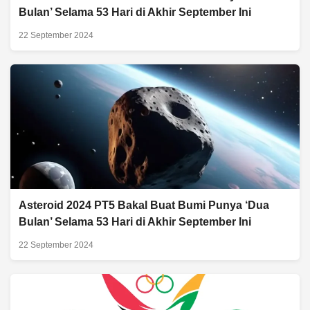
Bulan’ Selama 53 Hari di Akhir September Ini
22 September 2024
Asteroid 2024 PT5 Bakal Buat Bumi Punya ‘Dua
Bulan’ Selama 53 Hari di Akhir September Ini
22 September 2024