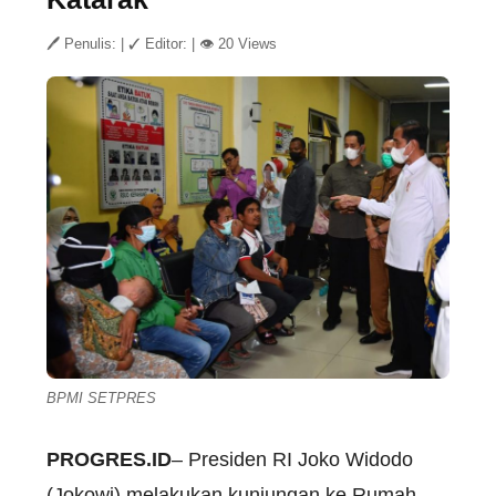
🖊 Penulis:
|
✓ Editor:
|
👁 20 Views
BPMI SETPRES
PROGRES.ID
– Presiden RI Joko Widodo
(Jokowi) melakukan kunjungan ke Rumah