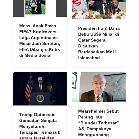
Messi Anak Emas
Presiden Iran: Dana
FIFA? Kontroversi
Beku US$6 Miliar di
Laga Argentina vs
Qatar Segera
Mesir Jadi Sorotan,
Dicairkan
FIFA Dibanjiri Kritik
Berdasarkan MoU
di Media Sosial
Islamabad
Mearsheimer Sebut
Trump Optimistis
Perang Iran
Gencatan Senjata
“Blunder Terbesar”
Menyeluruh
AS, Dampaknya
Tercapai, Termasuk
Mengguncang
antara Israel dan