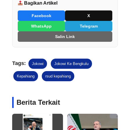
Bagikan Artikel
Facebook
X
WhatsApp
Telegram
Salin Link
Tags:
Jokowi
Jokowi Ke Bengkulu
Kepahiang
rsud kepahiang
Berita Terkait