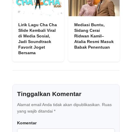
Lirik Lagu Cha Cha
Mediasi Buntu,
Slide Kembali Viral
Sidang Cerai
di Media Sosial,
Ridwan Kamil–
Jadi Soundtrack
Atalia Resmi Masuk
Favorit Joget
Babak Penentuan
Bersama
Tinggalkan Komentar
Alamat email Anda tidak akan dipublikasikan.
Ruas
yang wajib ditandai
*
Komentar